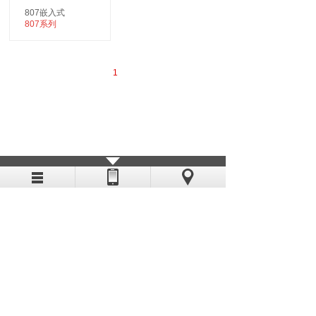
807嵌入式
807系列
1